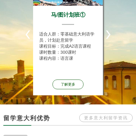
班①
九月国际生直通车班
九月
意大利语学
适合人群：零基础意大利语学
适合人群
员，计划赴意留学
员，计划
语言课程
课程目标：达到意大利大学入
课程目标
时
学语言要求
学要求
课时数量：740课时
课时数量：
课程内容：语言课
课程内容
了解更多
留学意大利优势
更多意大利留学资讯